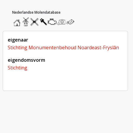
hoofdmenu
home
home
molendatabase
roedendatabase
assendatabase
motorendatabase
stuur
stuur
een
een
foto
bericht
eigenaar
Stichting Monumentenbehoud Noardeast-Fryslân
eigendomsvorm
Stichting