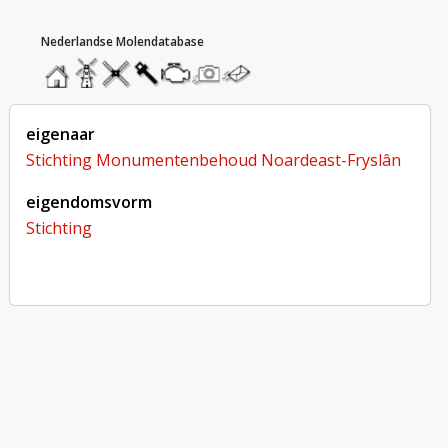
hoofdmenu
home
home
molendatabase
roedendatabase
assendatabase
motorendatabase
stuur
stuur
een
een
foto
bericht
eigenaar
Stichting Monumentenbehoud Noardeast-Fryslân
eigendomsvorm
Stichting