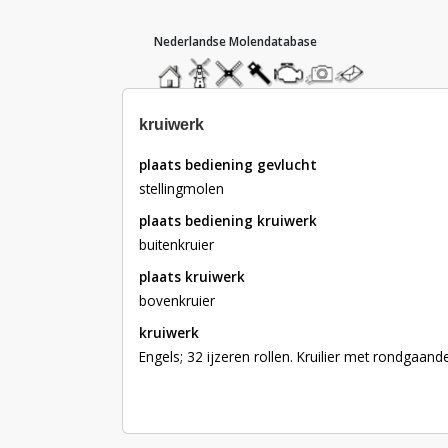
hoofdmenu
home
home
molendatabase
roedendatabase
assendatabase
motorendatabase
stuur
stuur
een
een
foto
bericht
kruiwerk
plaats bediening gevlucht
stellingmolen
plaats bediening kruiwerk
buitenkruier
plaats kruiwerk
bovenkruier
kruiwerk
Engels; 32 ijzeren rollen. Kruilier met rondgaande