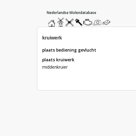
hoofdmenu
home
home
molendatabase
roedendatabase
assendatabase
motorendatabase
stuur
stuur
een
een
foto
bericht
kruiwerk
plaats bediening gevlucht
plaats kruiwerk
middenkruier