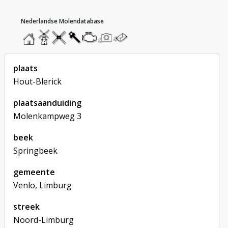
hoofdmenu
home
home
molendatabase
roedendatabase
assendatabase
motorendatabase
stuur
stuur
een
een
foto
bericht
plaats
Hout-Blerick
plaatsaanduiding
Molenkampweg 3
beek
Springbeek
gemeente
Venlo, Limburg
streek
Noord-Limburg