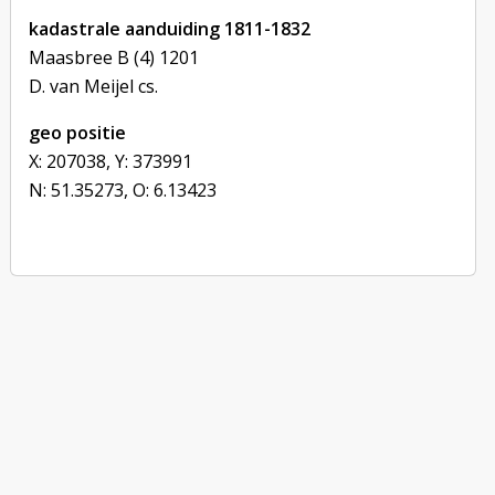
kadastrale aanduiding 1811-1832
Maasbree B (4) 1201

D. van Meijel cs.
geo positie
X: 207038, Y: 373991
N: 51.35273, O: 6.13423