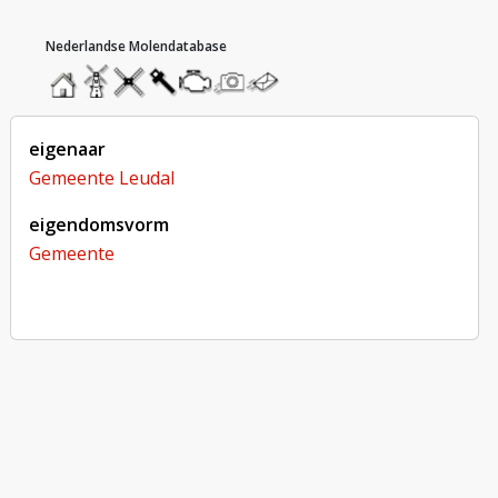
hoofdmenu
home
home
molendatabase
roedendatabase
assendatabase
motorendatabase
stuur
stuur
een
een
foto
bericht
eigenaar
Gemeente Leudal
eigendomsvorm
Gemeente