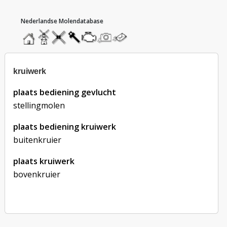
hoofdmenu
home
home
molendatabase
roedendatabase
assendatabase
motorendatabase
stuur
stuur
een
een
foto
bericht
kruiwerk
plaats bediening gevlucht
stellingmolen
plaats bediening kruiwerk
buitenkruier
plaats kruiwerk
bovenkruier