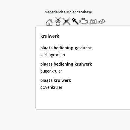
hoofdmenu
home
home
molendatabase
roedendatabase
assendatabase
motorendatabase
stuur
stuur
een
een
foto
bericht
kruiwerk
plaats bediening gevlucht
stellingmolen
plaats bediening kruiwerk
buitenkruier
plaats kruiwerk
bovenkruier