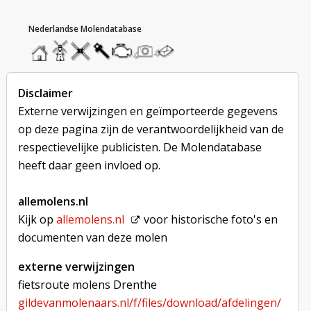
hoofdmenu
home
home
molendatabase
roedendatabase
assendatabase
motorendatabase
stuur
stuur
een
een
foto
bericht
Disclaimer
Externe verwijzingen en geïmporteerde gegevens
op deze pagina zijn de verantwoordelijkheid van de
respectievelijke publicisten. De Molendatabase
heeft daar geen invloed op.
allemolens.nl
Kijk op
allemolens.nl
voor historische foto's en
documenten van deze molen
externe verwijzingen
fietsroute molens Drenthe
gildevanmolenaars.nl/f/files/download/afdelingen/