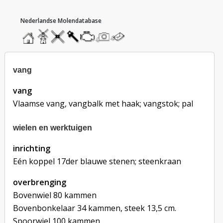
hoofdmenu
home
home
molendatabase
roedendatabase
assendatabase
motorendatabase
stuur
stuur
een
een
foto
bericht
vang
vang
Vlaamse vang, vangbalk met haak; vangstok; pal
wielen en werktuigen
inrichting
Eén koppel 17der blauwe stenen; steenkraan
overbrenging
Bovenwiel 80 kammen
Bovenbonkelaar 34 kammen, steek 13,5 cm.
Spoorwiel 100 kammen