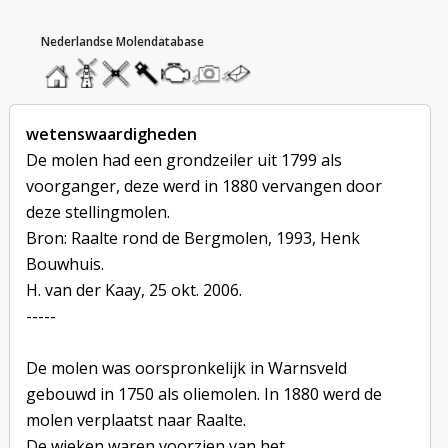
hoofdmenu
home
home
molendatabase
roedendatabase
assendatabase
motorendatabase
stuur
stuur
een
een
foto
bericht
wetenswaardigheden
De molen had een grondzeiler uit 1799 als
voorganger, deze werd in 1880 vervangen door
deze stellingmolen.
Bron: Raalte rond de Bergmolen, 1993, Henk
Bouwhuis.
H. van der Kaay, 25 okt. 2006.
-----
De molen was oorspronkelijk in Warnsveld
gebouwd in 1750 als oliemolen. In 1880 werd de
molen verplaatst naar Raalte.
De wieken waren voorzien van het