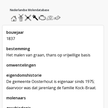
hoofdmenu
home
home
molendatabase
roedendatabase
assendatabase
motorendatabase
stuur
stuur
een
een
foto
bericht
bouwjaar
1837
bestemming
Het malen van graan, thans op vrijwillige basis
omwentelingen
eigendomshistorie
De gemeente Oosterhout is eigenaar sinds 1975;
daarvoor was dat jarenlang de familie Kock-Braat.
molenaars