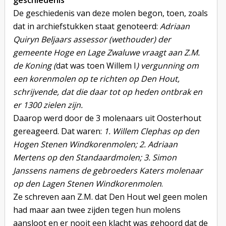
geschiedenis
De geschiedenis van deze molen begon, toen, zoals
dat in archiefstukken staat genoteerd:
Adriaan
Quiryn Beljaars assessor (wethouder) der
gemeente Hoge en Lage Zwaluwe vraagt aan Z.M.
de Koning (
dat was toen Willem I
) vergunning om
een korenmolen op te richten op Den Hout,
schrijvende, dat die daar tot op heden ontbrak en
er 1300 zielen zijn.
Daarop werd door de 3 molenaars uit Oosterhout
gereageerd. Dat waren:
1. Willem Clephas op den
Hogen Stenen Windkorenmolen; 2. Adriaan
Mertens op den Standaardmolen; 3. Simon
Janssens namens de gebroeders Katers molenaar
op den Lagen Stenen Windkorenmolen
.
Ze schreven aan Z.M. dat Den Hout wel geen molen
had maar aan twee zijden tegen hun molens
aansloot en er nooit een klacht was gehoord dat de