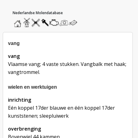
hoofdmenu
home
home
molendatabase
roedendatabase
assendatabase
motorendatabase
stuur
stuur
een
een
foto
bericht
vang
vang
Vlaamse vang; 4 vaste stukken. Vangbalk met haak;
vangtrommel.
wielen en werktuigen
inrichting
Eén koppel 17der blauwe en één koppel 17der
kunststenen; sleepluiwerk
overbrenging
Bovenwiel 44 kammen