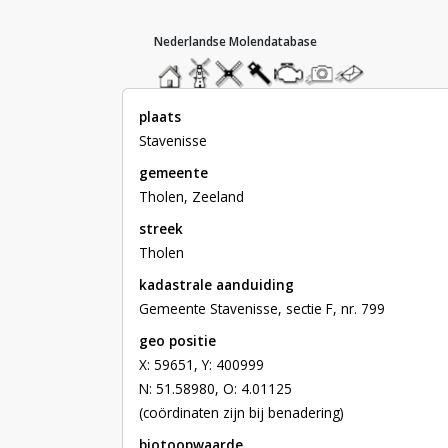
hoofdmenu
home
home
molendatabase
roedendatabase
assendatabase
motorendatabase
stuur
stuur
een
een
foto
bericht
plaats
Stavenisse
gemeente
Tholen, Zeeland
streek
Tholen
kadastrale aanduiding
Gemeente Stavenisse, sectie F, nr. 799
geo positie
X: 59651, Y: 400999
N: 51.58980, O: 4.01125
(coördinaten zijn bij benadering)
biotoopwaarde