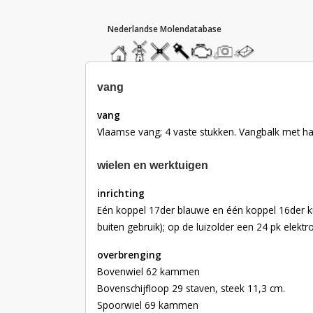
hoofdmenu
home
home
molendatabase
roedendatabase
assendatabase
motorendatabase
stuur
stuur
een
een
foto
bericht
vang
vang
Vlaamse vang; 4 vaste stukken. Vangbalk met ha
wielen en werktuigen
inrichting
Eén koppel 17der blauwe en één koppel 16der kun
buiten gebruik); op de luizolder een 24 pk elekt
overbrenging
Bovenwiel 62 kammen
Bovenschijfloop 29 staven, steek 11,3 cm.
Spoorwiel 69 kammen