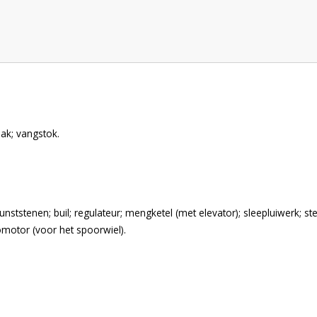
ak; vangstok.
ststenen; buil; regulateur; mengketel (met elevator); sleepluiwerk; 
romotor (voor het spoorwiel).