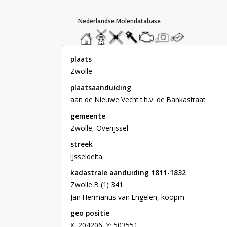
hoofdmenu
home
home
molendatabase
roedendatabase
assendatabase
motorendatabase
stuur
stuur
een
een
foto
bericht
plaats
Zwolle
plaatsaanduiding
aan de Nieuwe Vecht t.h.v. de Bankastraat
gemeente
Zwolle, Overijssel
streek
IJsseldelta
kadastrale aanduiding 1811-1832
Zwolle B (1) 341

Jan Hermanus van Engelen, koopm.
geo positie
X: 204206, Y: 503551