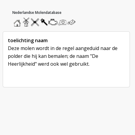
hoofdmenu
home
home
molendatabase
roedendatabase
assendatabase
motorendatabase
stuur
stuur
een
een
foto
bericht
toelichting naam
Deze molen wordt in de regel aangeduid naar de
polder die hij kan bemalen; de naam "De
Heerlijkheid" werd ook wel gebruikt.