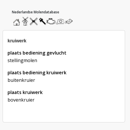
hoofdmenu
home
home
molendatabase
roedendatabase
assendatabase
motorendatabase
stuur
stuur
een
een
foto
bericht
kruiwerk
plaats bediening gevlucht
stellingmolen
plaats bediening kruiwerk
buitenkruier
plaats kruiwerk
bovenkruier