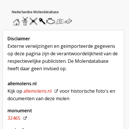
hoofdmenu
home
home
molendatabase
roedendatabase
assendatabase
motorendatabase
stuur
stuur
een
een
foto
bericht
Disclaimer
Externe verwijzingen en geïmporteerde gegevens
op deze pagina zijn de verantwoordelijkheid van de
respectievelijke publicisten. De Molendatabase
heeft daar geen invloed op.
allemolens.nl
Kijk op
allemolens.nl
voor historische foto's en
documenten van deze molen
monument
32465