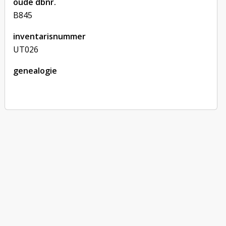
oude dbnr.
B845
inventarisnummer
UT026
genealogie