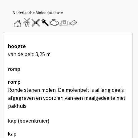
hoofdmenu
home
home
molendatabase
roedendatabase
assendatabase
motorendatabase
stuur
stuur
een
een
foto
bericht
hoogte
van de belt: 3,25 m.
romp
romp
Ronde stenen molen. De molenbelt is al lang deels 
afgegraven en voorzien van een maalgedeelte met 
pakhuis.
kap (bovenkruier)
kap