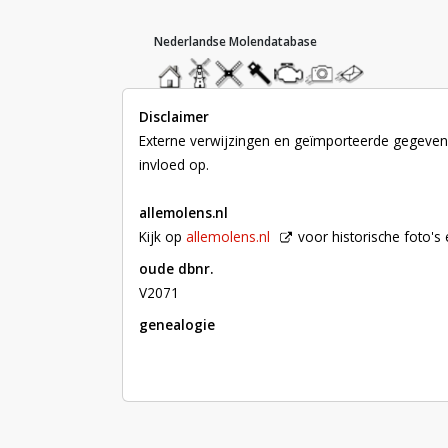
hoofdmenu
home
home
molendatabase
roedendatabase
assendatabase
motorendatabase
stuur
stuur
een
een
foto
bericht
Disclaimer
Externe verwijzingen en geïmporteerde gegevens
invloed op.
allemolens.nl
Kijk op
allemolens.nl
voor historische foto'
oude dbnr.
V2071
genealogie