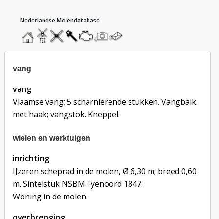
hoofdmenu
home
home
molendatabase
roedendatabase
assendatabase
motorendatabase
stuur
stuur
een
een
foto
bericht
vang
vang
Vlaamse vang; 5 scharnierende stukken. Vangbalk
met haak; vangstok. Kneppel.
wielen en werktuigen
inrichting
IJzeren scheprad in de molen, Ø 6,30 m; breed 0,60
m. Sintelstuk NSBM Fyenoord 1847.
Woning in de molen.
overbrenging