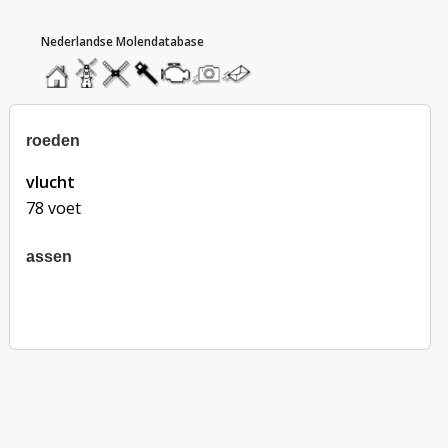
hoofdmenu
home
home
molendatabase
roedendatabase
assendatabase
motorendatabase
stuur
stuur
een
een
foto
bericht
roeden
vlucht
78 voet
assen