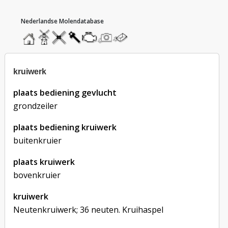
hoofdmenu
home
home
molendatabase
roedendatabase
assendatabase
motorendatabase
stuur
stuur
een
een
foto
bericht
kruiwerk
plaats bediening gevlucht
grondzeiler
plaats bediening kruiwerk
buitenkruier
plaats kruiwerk
bovenkruier
kruiwerk
Neutenkruiwerk; 36 neuten. Kruihaspel