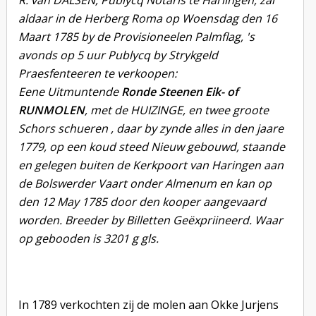
R. van DALSEN, Publycq Notaris te Harlingen, zal
aldaar in de Herberg Roma op Woensdag den 16
Maart 1785 by de Provisioneelen Palmflag, 's
avonds op 5 uur Publycq by Strykgeld
Praesfenteeren te verkoopen:
Eene Uitmuntende
Ronde Steenen Eik- of
RUNMOLEN
, met de HUIZINGE, en twee groote
Schors schueren , daar by zynde alles in den jaare
1779, op een koud steed Nieuw gebouwd, staande
en gelegen buiten de Kerkpoort van Haringen aan
de Bolswerder Vaart onder Almenum en kan op
den 12 May 1785 door den kooper aangevaard
worden. Breeder by Billetten Geëxpriineerd. Waar
op gebooden is 3201 g gls.
In 1789 verkochten zij de molen aan Okke Jurjens