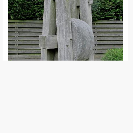
Molen 01424 De Standvastigheid /
E.Esselink,
De Vastigheid (Harlingen/ Harns)
opname 1-7-