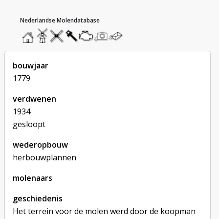
hoofdmenu
home
home
molendatabase
roedendatabase
assendatabase
motorendatabase
stuur
stuur
een
een
foto
bericht
bouwjaar
1779
verdwenen
1934
gesloopt
wederopbouw
herbouwplannen
molenaars
geschiedenis
Het terrein voor de molen werd door de koopman