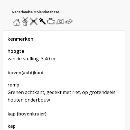
hoofdmenu
home
home
molendatabase
roedendatabase
assendatabase
motorendatabase
stuur
stuur
een
een
foto
bericht
kenmerken
hoogte
van de stelling: 3,40 m.
boven(acht)kant
romp
Grenen achtkant, gedekt met riet, op grotendeels 
houten onderbouw
kap (bovenkruier)
kap