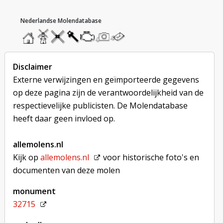
hoofdmenu
home
home
molendatabase
roedendatabase
assendatabase
motorendatabase
stuur
stuur
een
een
foto
bericht
Disclaimer
Externe verwijzingen en geïmporteerde gegevens
op deze pagina zijn de verantwoordelijkheid van de
respectievelijke publicisten. De Molendatabase
heeft daar geen invloed op.
allemolens.nl
Kijk op
allemolens.nl
voor historische foto's en
documenten van deze molen
monument
32715