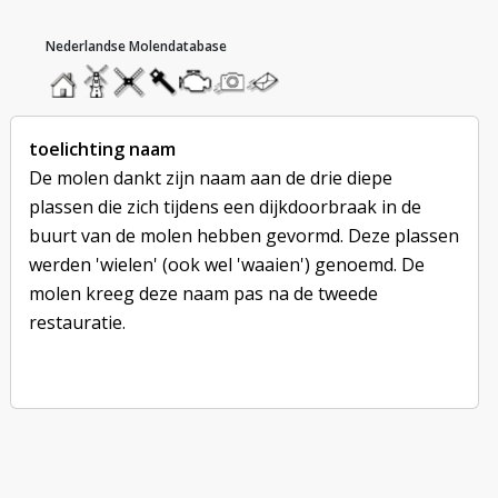
hoofdmenu
home
home
molendatabase
roedendatabase
assendatabase
motorendatabase
stuur
stuur
een
een
foto
bericht
toelichting naam
De molen dankt zijn naam aan de drie diepe
plassen die zich tijdens een dijkdoorbraak in de
buurt van de molen hebben gevormd. Deze plassen
werden 'wielen' (ook wel 'waaien') genoemd. De
molen kreeg deze naam pas na de tweede
restauratie.