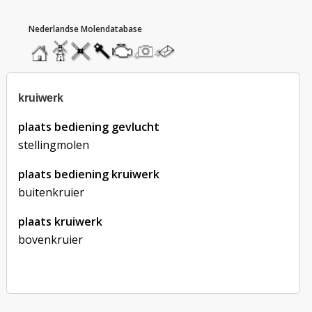
hoofdmenu
home
home
molendatabase
roedendatabase
assendatabase
motorendatabase
stuur
stuur
een
een
foto
bericht
kruiwerk
plaats bediening gevlucht
stellingmolen
plaats bediening kruiwerk
buitenkruier
plaats kruiwerk
bovenkruier