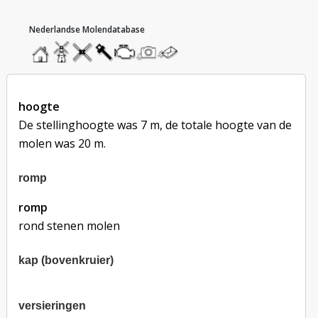
hoofdmenu
home
home
molendatabase
roedendatabase
assendatabase
motorendatabase
stuur
stuur
een
een
foto
bericht
hoogte
De stellinghoogte was 7 m, de totale hoogte van de
molen was 20 m.
romp
romp
rond stenen molen
kap (bovenkruier)
versieringen