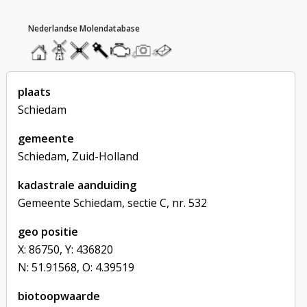
hoofdmenu
home
home
molendatabase
roedendatabase
assendatabase
motorendatabase
stuur
stuur
een
een
foto
bericht
plaats
Schiedam
gemeente
Schiedam, Zuid-Holland
kadastrale aanduiding
Gemeente Schiedam, sectie C, nr. 532
geo positie
X: 86750, Y: 436820
N: 51.91568, O: 4.39519
biotoopwaarde