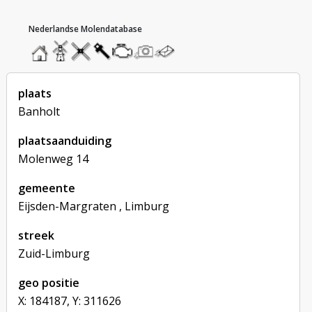
hoofdmenu
home
home
molendatabase
roedendatabase
assendatabase
motorendatabase
stuur
stuur
een
een
foto
bericht
plaats
Banholt
plaatsaanduiding
Molenweg 14
gemeente
Eijsden-Margraten , Limburg
streek
Zuid-Limburg
geo positie
X: 184187, Y: 311626