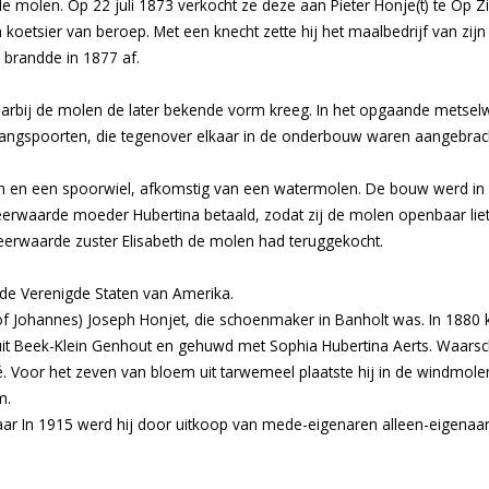
 molen. Op 22 juli 1873 verkocht ze deze aan Pieter Honje(t) te Op Zi
oetsier van beroep. Met een knecht zette hij het maalbedrijf van zij
 brandde in 1877 af.
aarbij de molen de later bekende vorm kreeg. In het opgaande metselw
angspoorten, die tegenover elkaar in de onderbouw waren aangebracht
 en een spoorwiel, afkomstig van een watermolen. De bouw werd in het
erwaarde moeder Hubertina betaald, zodat zij de molen openbaar lie
 eerwaarde zuster Elisabeth de molen had teruggekocht.
 de Verenigde Staten van Amerika.
(of Johannes) Joseph Honjet, die schoenmaker in Banholt was. In 1880
t Beek-Klein Genhout en gehuwd met Sophia Hubertina Aerts. Waarschij
afé. Voor het zeven van bloem uit tarwemeel plaatste hij in de windmol
m.
aar In 1915 werd hij door uitkoop van mede-eigenaren alleen-eigenaa