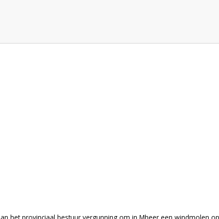
 aan het provinciaal bestuur vergunning om in Mheer een windmolen op 