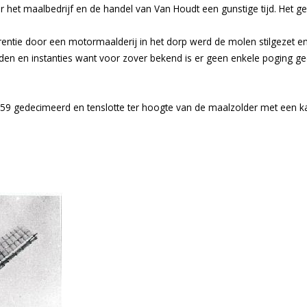
 het maalbedrijf en de handel van Van Houdt een gunstige tijd. Het g
ie door een motormaalderij in het dorp werd de molen stilgezet en ve
rden en instanties want voor zover bekend is er geen enkele poging 
59 gedecimeerd en tenslotte ter hoogte van de maalzolder met een kap