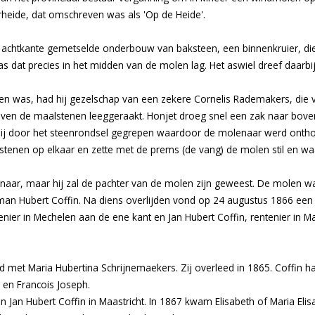
rheide, dat omschreven was als 'Op de Heide'.
 achtkante gemetselde onderbouw van baksteen, een binnenkruier, di
s dat precies in het midden van de molen lag. Het aswiel dreef daarbij 
en was, had hij gezelschap van een zekere Cornelis Rademakers, die
ven de maalstenen leeggeraakt. Honjet droeg snel een zak naar bove
rbij door het steenrondsel gegrepen waardoor de molenaar werd onth
e stenen op elkaar en zette met de prems (de vang) de molen stil en wa
naar, maar hij zal de pachter van de molen zijn geweest. De molen wa
an Hubert Coffin. Na diens overlijden vond op 24 augustus 1866 een 
ier in Mechelen aan de ene kant en Jan Hubert Coffin, rentenier in Maas
 met Maria Hubertina Schrijnemaekers. Zij overleed in 1865. Coffin h
 en Francois Joseph.
n Hubert Coffin in Maastricht. In 1867 kwam Elisabeth of Maria Elisa