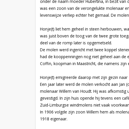
onder de naam moeder Hubertina, in bezit van de
was een zoon van de verongelukte molenaar en k
levenswijze verliep echter het gemaal. De molen
Honje(t) liet hem geheel in steen herbouwen, w
was juist boven de toog van de twee grote toeg
deel van de romp later is opgemetseld.
De molen werd ingericht met twee koppel stenen
had de kooppenningen nog niet geheel aan de e
Coffin, koopman in Maastricht, die namens zijn
Honje(t) emigreerde daarop met zijn gezin naar
Een jaar later werd de molen verkocht aan Jan 
molenaar Willem van Houdt. Hij was afkomstig ui
gevestigd. In zijn huis opende hij tevens een c
Zuid-Limburgse windmolens niet vaak voorkwa
In 1906 volgde zijn zoon Willem hem als molen
1918 eigenaar.