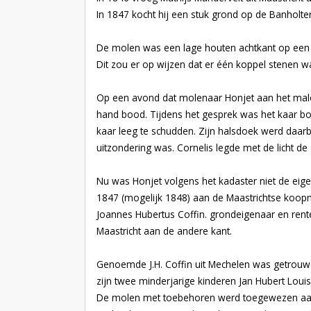
In 1847 kocht hij een stuk grond op de Banholte
De molen was een lage houten achtkant op een
Dit zou er op wijzen dat er één koppel stenen wa
Op een avond dat molenaar Honjet aan het mal
hand bood. Tijdens het gesprek was het kaar bo
kaar leeg te schudden. Zijn halsdoek werd daa
uitzondering was. Cornelis legde met de licht d
Nu was Honjet volgens het kadaster niet de eige
1847 (mogelijk 1848) aan de Maastrichtse koopm
Joannes Hubertus Coffin. grondeigenaar en renten
Maastricht aan de andere kant.
Genoemde J.H. Coffin uit Mechelen was getrouwd
zijn twee minderjarige kinderen Jan Hubert Louis
De molen met toebehoren werd toegewezen aan Ja