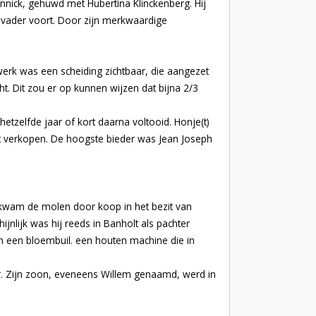
nnick, gehuwd met Hubertina Klinckenberg. Hij
n vader voort. Door zijn merkwaardige
erk was een scheiding zichtbaar, die aangezet
. Dit zou er op kunnen wijzen dat bijna 2/3
zelfde jaar of kort daarna voltooid. Honje(t)
t verkopen. De hoogste bieder was Jean Joseph
 kwam de molen door koop in het bezit van
nlijk was hij reeds in Banholt als pachter
en een bloembuil. een houten machine die in
r. Zijn zoon, eveneens Willem genaamd, werd in