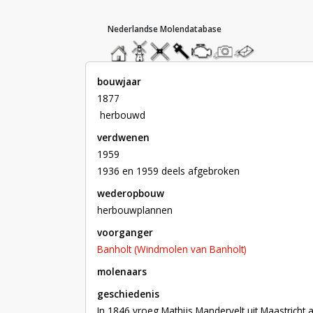
hoofdmenu
home
home
molendatabase
roedendatabase
assendatabase
motorendatabase
stuur
stuur
een
een
foto
bericht
bouwjaar
1877
 herbouwd
verdwenen
1959
1936 en 1959 deels afgebroken
wederopbouw
herbouwplannen
voorganger
Banholt (Windmolen van Banholt)
molenaars
geschiedenis
In 1846 vroeg Mathijs Mandervelt uit Maastricht