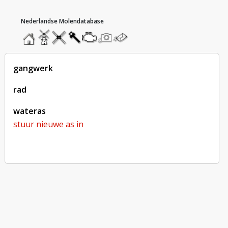
hoofdmenu
home
home
molendatabase
roedendatabase
assendatabase
motorendatabase
stuur
stuur
een
een
foto
bericht
gangwerk
rad
wateras
stuur nieuwe as in