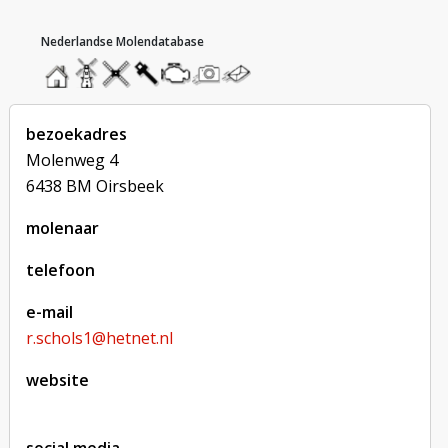
hoofdmenu
home
home
molendatabase
roedendatabase
assendatabase
motorendatabase
stuur
stuur
een
een
foto
bericht
bezoekadres
Molenweg 4
6438 BM Oirsbeek
molenaar
telefoon
e-mail
r.schols1@hetnet.nl
website