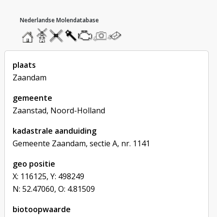
hoofdmenu
home
home
molendatabase
roedendatabase
assendatabase
motorendatabase
stuur
stuur
een
een
foto
bericht
plaats
Zaandam
gemeente
Zaanstad, Noord-Holland
kadastrale aanduiding
Gemeente Zaandam, sectie A, nr. 1141
geo positie
X: 116125, Y: 498249
N: 52.47060, O: 4.81509
biotoopwaarde