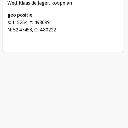
Wed. Klaas de Jager, koopman
geo positie
X: 115254, Y: 498699
N: 52.47458, O: 4.80222