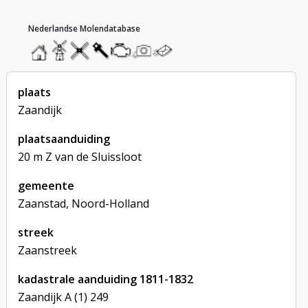
hoofdmenu
home
home
molendatabase
roedendatabase
assendatabase
motorendatabase
stuur
stuur
een
een
foto
bericht
plaats
Zaandijk
plaatsaanduiding
20 m Z van de Sluissloot
gemeente
Zaanstad, Noord-Holland
streek
Zaanstreek
kadastrale aanduiding 1811-1832
Zaandijk A (1) 249
