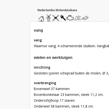
hoofdmenu
home
home
molendatabase
roedendatabase
assendatabase
motorendatabase
stuur
stuur
een
een
foto
bericht
vang
vang
Vlaamse vang; 4 scharnierende stukken. Vangbal
wielen en werktuigen
inrichting
Gesloten ijzeren scheprad buiten de molen, Ø 3,
overbrenging
Bovenwiel 37 kammen
Bovenbonkelaar 23 kammen, steek 11,2 cm.
Onderschijfloop 17 staven
Onderwiel 58 kammen, steek 11,8 cm.