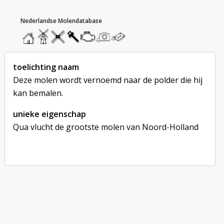
hoofdmenu
home
home
molendatabase
roedendatabase
assendatabase
motorendatabase
stuur
stuur
een
een
foto
bericht
toelichting naam
Deze molen wordt vernoemd naar de polder die hij
kan bemalen.
unieke eigenschap
Qua vlucht de grootste molen van Noord-Holland