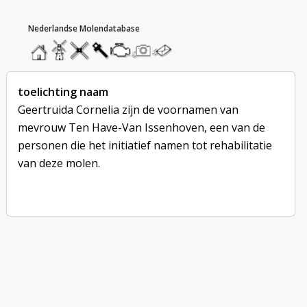
hoofdmenu
home
home
molendatabase
roedendatabase
assendatabase
motorendatabase
stuur
stuur
een
een
foto
bericht
toelichting naam
Geertruida Cornelia zijn de voornamen van
mevrouw Ten Have-Van Issenhoven, een van de
personen die het initiatief namen tot rehabilitatie
van deze molen.