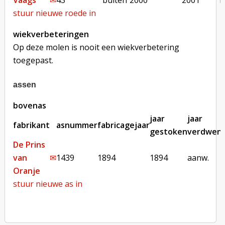
Vaags
✉︎
43
buiten
2000
2001
b
stuur nieuwe roede in
wiekverbeteringen
Op deze molen is nooit een wiekverbetering
toegepast.
assen
bovenas
jaar
jaar
fabrikant
asnummer
fabricagejaar
gestoken
verdwen
De Prins
van
✉︎
1439
1894
1894
aanw.
Oranje
stuur nieuwe as in