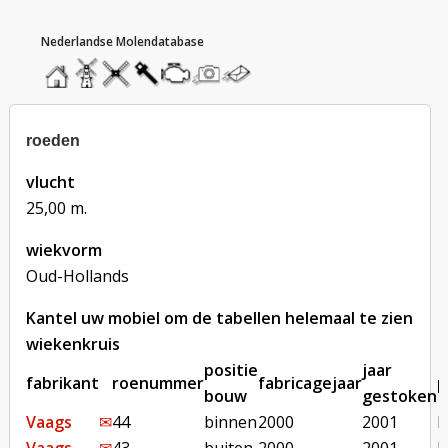
hoofdmenu
home
home
molendatabase
roedendatabase
assendatabase
motorendatabase
stuur
stuur
een
een
foto
bericht
roeden
vlucht
25,00 m.
wiekvorm
Oud-Hollands
Kantel uw mobiel om de tabellen helemaal te zien
wiekenkruis
positie
jaar
fabrikant
roenummer
fabricagejaar
p
bouw
gestoken
Vaags
✉︎
44
binnen
2000
2001
b