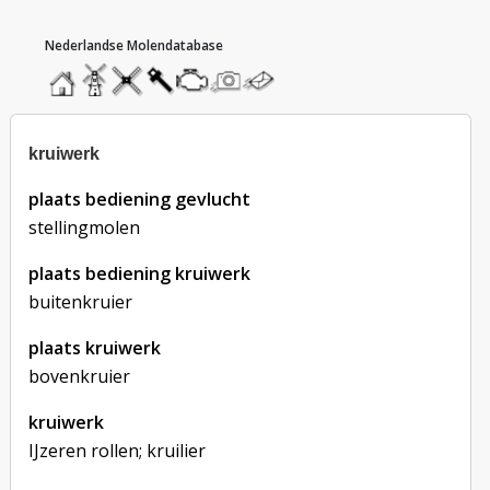
hoofdmenu
home
home
molendatabase
roedendatabase
assendatabase
motorendatabase
stuur
stuur
een
een
foto
bericht
kruiwerk
plaats bediening gevlucht
stellingmolen
plaats bediening kruiwerk
buitenkruier
plaats kruiwerk
bovenkruier
kruiwerk
IJzeren rollen; kruilier