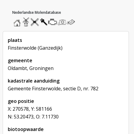
hoofdmenu
home
home
molendatabase
roedendatabase
assendatabase
motorendatabase
stuur
stuur
een
een
foto
bericht
plaats
Finsterwolde (Ganzedijk)
gemeente
Oldambt, Groningen
kadastrale aanduiding
Gemeente Finsterwolde, sectie D, nr. 782
geo positie
X: 270578, Y: 581166
N: 53.20473, O: 7.11730
biotoopwaarde