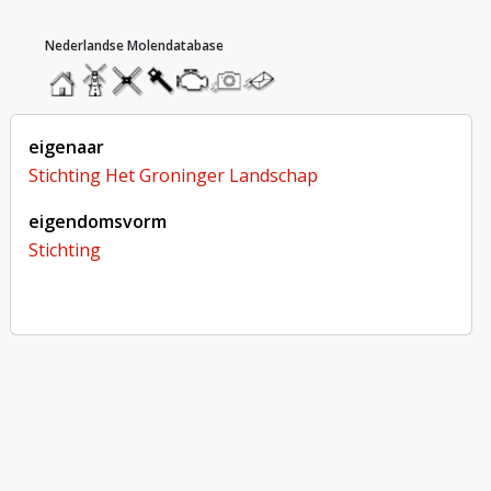
hoofdmenu
home
home
molendatabase
roedendatabase
assendatabase
motorendatabase
stuur
stuur
een
een
foto
bericht
eigenaar
Stichting Het Groninger Landschap
eigendomsvorm
Stichting