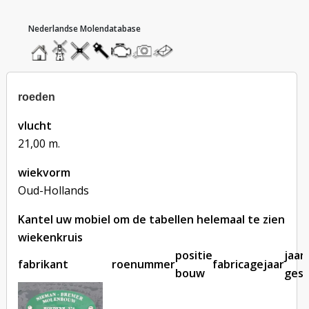
hoofdmenu
home
home
molendatabase
roedendatabase
assendatabase
motorendatabase
stuur
stuur
een
een
foto
bericht
roeden
vlucht
21,00 m.
wiekvorm
Oud-Hollands
Kantel uw mobiel om de tabellen helemaal te zien
wiekenkruis
positie
jaar
fabrikant
roenummer
fabricagejaar
bouw
ges