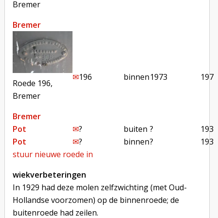
Bremer
Bremer
✉︎
196
binnen
1973
1973
Roede 196,
Bremer
Bremer
Pot
✉︎
?
buiten
?
1934
Pot
✉︎
?
binnen
?
1934
stuur nieuwe roede in
wiekverbeteringen
In 1929 had deze molen zelfzwichting (met Oud-
Hollandse voorzomen) op de binnenroede; de
buitenroede had zeilen.