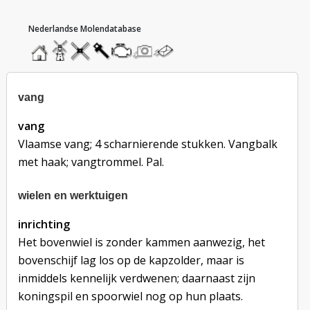
hoofdmenu
home
home
molendatabase
roedendatabase
assendatabase
motorendatabase
stuur
stuur
een
een
foto
bericht
vang
vang
Vlaamse vang; 4 scharnierende stukken. Vangbalk
met haak; vangtrommel. Pal.
wielen en werktuigen
inrichting
Het bovenwiel is zonder kammen aanwezig, het
bovenschijf lag los op de kapzolder, maar is
inmiddels kennelijk verdwenen; daarnaast zijn
koningspil en spoorwiel nog op hun plaats.