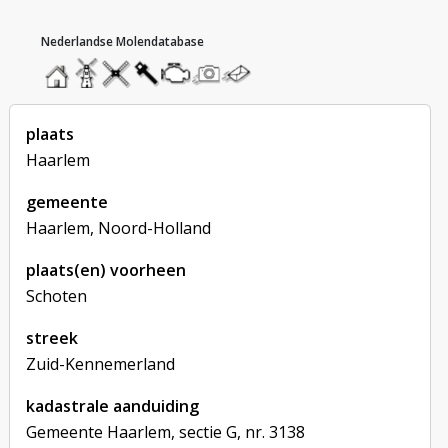
hoofdmenu
home
home
molendatabase
roedendatabase
assendatabase
motorendatabase
stuur
stuur
een
een
foto
bericht
plaats
Haarlem
gemeente
Haarlem, Noord-Holland
plaats(en) voorheen
Schoten
streek
Zuid-Kennemerland
kadastrale aanduiding
Gemeente Haarlem, sectie G, nr. 3138