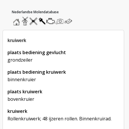
hoofdmenu
home
home
molendatabase
roedendatabase
assendatabase
motorendatabase
stuur
stuur
een
een
foto
bericht
kruiwerk
plaats bediening gevlucht
grondzeiler
plaats bediening kruiwerk
binnenkruier
plaats kruiwerk
bovenkruier
kruiwerk
Rollenkruiwerk; 48 ijzeren rollen. Binnenkruirad.