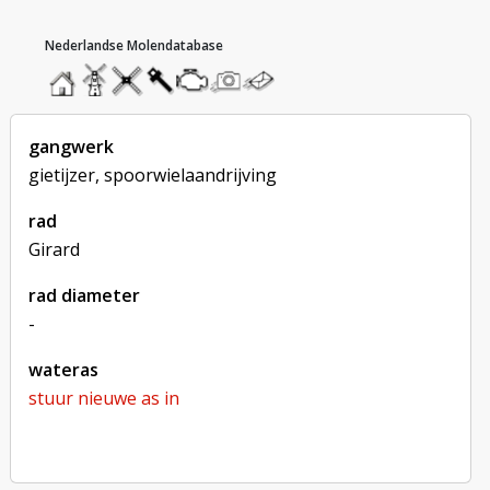
hoofdmenu
home
home
molendatabase
roedendatabase
assendatabase
motorendatabase
stuur
stuur
een
een
foto
bericht
gangwerk
gietijzer, spoorwielaandrijving
rad
Girard
rad diameter
-
wateras
stuur nieuwe as in