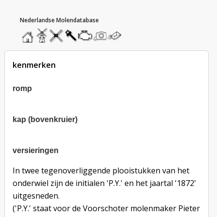
hoofdmenu
home
home
molendatabase
roedendatabase
assendatabase
motorendatabase
stuur
stuur
een
een
foto
bericht
kenmerken
romp
kap (bovenkruier)
versieringen
versieringen
In twee tegenoverliggende plooistukken van het
onderwiel zijn de initialen 'P.Y.' en het jaartal '1872'
uitgesneden.
('P.Y.' staat voor de Voorschoter molenmaker Pieter